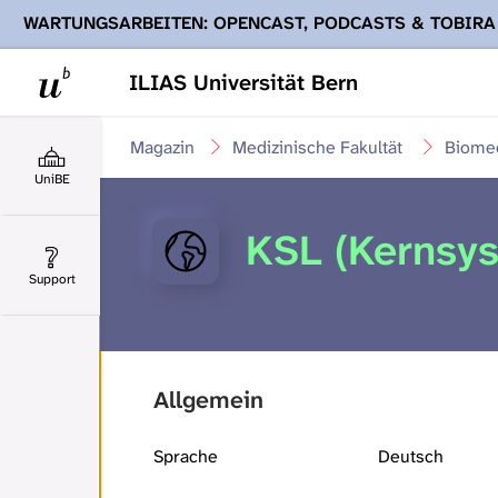
WARTUNGSARBEITEN: OPENCAST, PODCASTS & TOBIRA
Ihnen Podcasts, Opencast-Videos und Tobira nicht zur Verf
ILIAS Universität Bern
Magazin
Medizinische Fakultät
Biomed
UniBE
KSL (Kernsys
Support
Allgemein
Sprache
Deutsch