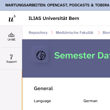
WARTUNGSARBEITEN: OPENCAST, PODCASTS & TOBIRA
Ihnen Podcasts, Opencast-Videos und Tobira nicht zur Verf
ILIAS Universität Bern
Repository
Medizinische Fakultät
Bio
UniBE
Semester Da
Support
General
Language
German