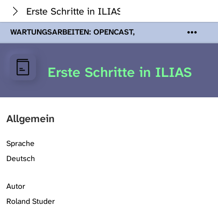
Erste Schritte in ILIAS
WARTUNGSARBEITEN: OPENCAST,
PODCASTS & TOBIRA
Mi 19. August
2026 08:00 - 16:00 Uhr | Aufgrund von
Wartungsarbeiten an den Opencast-
Erste Schritte in ILIAS
Servern werden Ihnen Podcasts,
Opencast-Videos und Tobira nicht zur
Verfügung stehen. Kontakt:
www.podcast.unibe.ch
Allgemein
Sprache
Deutsch
Autor
Roland Studer