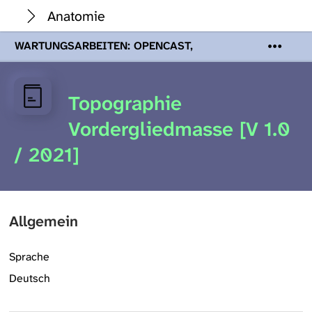
Anatomie
WARTUNGSARBEITEN: OPENCAST,
PODCASTS & TOBIRA
Mi 19. August
2026 08:00 - 16:00 Uhr | Aufgrund von
Wartungsarbeiten an den Opencast-
Topographie
Servern werden Ihnen Podcasts,
Opencast-Videos und Tobira nicht zur
Vordergliedmasse [V 1.0
Verfügung stehen. Kontakt:
www.podcast.unibe.ch
/ 2021]
Allgemein
Sprache
Deutsch