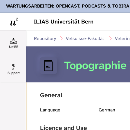
WARTUNGSARBEITEN: OPENCAST, PODCASTS & TOBIRA
Ihnen Podcasts, Opencast-Videos und Tobira nicht zur Verf
ILIAS Universität Bern
Repository
Vetsuisse-Fakultät
Veteri
UniBE
Topographie 
Support
General
Language
German
Licence and Use