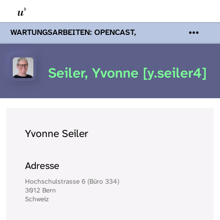
WARTUNGSARBEITEN: OPENCAST,
PODCASTS & TOBIRA
Mi 19. August
2026 08:00 - 16:00 Uhr | Aufgrund von
Wartungsarbeiten an den Opencast-
Seiler, Yvonne [y.seiler4]
Servern werden Ihnen Podcasts,
Opencast-Videos und Tobira nicht zur
Verfügung stehen. Kontakt:
www.podcast.unibe.ch
Yvonne Seiler
Adresse
Hochschulstrasse 6 (Büro 334)
3012 Bern
Schweiz