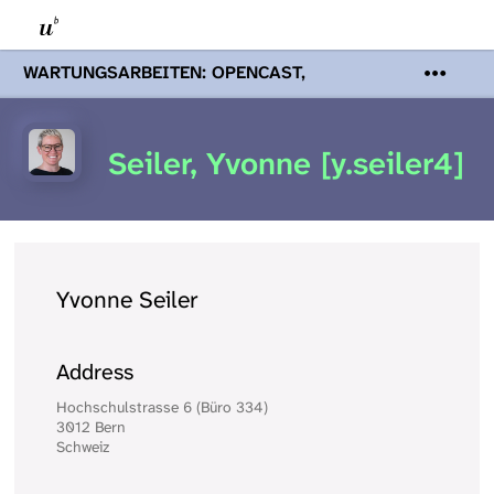
WARTUNGSARBEITEN: OPENCAST,
PODCASTS & TOBIRA
Mi 19. August
2026 08:00 - 16:00 Uhr | Aufgrund von
Wartungsarbeiten an den Opencast-
Seiler, Yvonne [y.seiler4]
Servern werden Ihnen Podcasts,
Opencast-Videos und Tobira nicht zur
Verfügung stehen. Kontakt:
www.podcast.unibe.ch
Yvonne Seiler
Address
Hochschulstrasse 6 (Büro 334)
3012 Bern
Schweiz