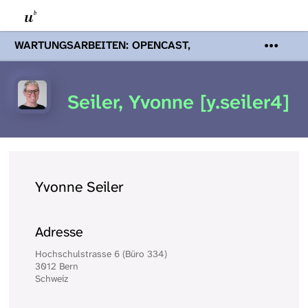
WARTUNGSARBEITEN: OPENCAST,
PODCASTS & TOBIRA
Mi 19. August
2026 08:00 - 16:00 Uhr | Aufgrund von
Wartungsarbeiten an den Opencast-
Seiler, Yvonne [y.seiler4]
Servern werden Ihnen Podcasts,
Opencast-Videos und Tobira nicht zur
Verfügung stehen. Kontakt:
www.podcast.unibe.ch
Yvonne Seiler
Adresse
Hochschulstrasse 6 (Büro 334)
3012 Bern
Schweiz