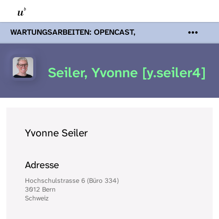
WARTUNGSARBEITEN: OPENCAST,
PODCASTS & TOBIRA
Mi 19. August
2026 08:00 - 16:00 Uhr | Aufgrund von
Wartungsarbeiten an den Opencast-
Seiler, Yvonne [y.seiler4]
Servern werden Ihnen Podcasts,
Opencast-Videos und Tobira nicht zur
Verfügung stehen. Kontakt:
www.podcast.unibe.ch
Yvonne Seiler
Adresse
Hochschulstrasse 6 (Büro 334)
3012 Bern
Schweiz