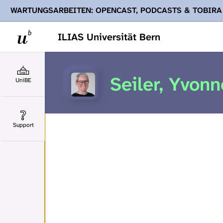
WARTUNGSARBEITEN: OPENCAST, PODCASTS & TOBIRA
Ihnen Podcasts, Opencast-Videos und Tobira nicht zur Verf
ILIAS Universität Bern
Seiler, Yvonn
UniBE
Support