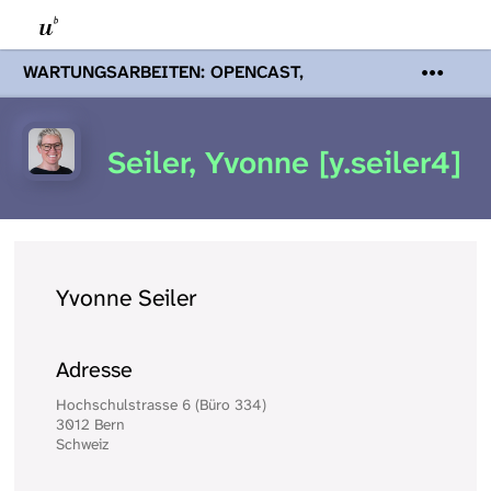
WARTUNGSARBEITEN: OPENCAST,
PODCASTS & TOBIRA
Mi 19. August
2026 08:00 - 16:00 Uhr | Aufgrund von
Wartungsarbeiten an den Opencast-
Seiler, Yvonne [y.seiler4]
Servern werden Ihnen Podcasts,
Opencast-Videos und Tobira nicht zur
Verfügung stehen. Kontakt:
www.podcast.unibe.ch
Yvonne Seiler
Adresse
Hochschulstrasse 6 (Büro 334)
3012 Bern
Schweiz