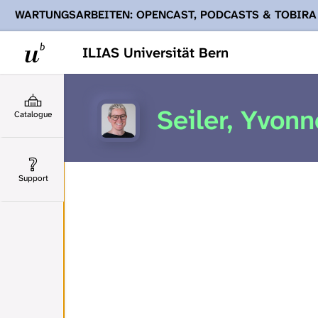
WARTUNGSARBEITEN: OPENCAST, PODCASTS & TOBIRA
Ihnen Podcasts, Opencast-Videos und Tobira nicht zur Verf
ILIAS Universität Bern
Seiler, Yvonn
Catalogue
Support