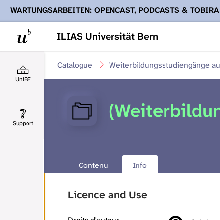
WARTUNGSARBEITEN: OPENCAST, PODCASTS & TOBIRA
Ihnen Podcasts, Opencast-Videos und Tobira nicht zur Verf
ILIAS Universität Bern
Catalogue
Weiterbildungsstudiengänge aus
UniBE
(Weiterbildu
Support
Contenu
Info
Licence and Use
Droits d'auteur