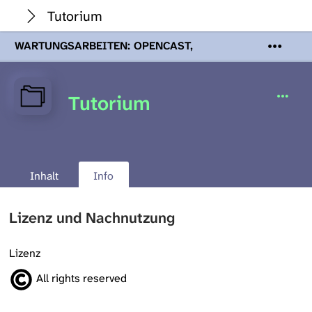
Tutorium
WARTUNGSARBEITEN: OPENCAST,
PODCASTS & TOBIRA
Mi 19. August
2026 08:00 - 16:00 Uhr | Aufgrund von
Wartungsarbeiten an den Opencast-
Tutorium
Servern werden Ihnen Podcasts,
Opencast-Videos und Tobira nicht zur
Verfügung stehen. Kontakt:
www.podcast.unibe.ch
Inhalt
Info
Lizenz und Nachnutzung
Lizenz
All rights reserved