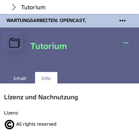
Tutorium
WARTUNGSARBEITEN: OPENCAST,
PODCASTS & TOBIRA
Mi 19. August
2026 08:00 - 16:00 Uhr | Aufgrund von
Wartungsarbeiten an den Opencast-
Tutorium
Servern werden Ihnen Podcasts,
Opencast-Videos und Tobira nicht zur
Verfügung stehen. Kontakt:
www.podcast.unibe.ch
Inhalt
Info
Lizenz und Nachnutzung
Lizenz
All rights reserved