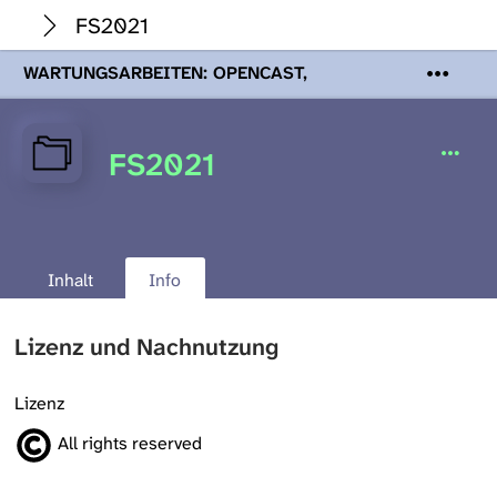
FS2021
WARTUNGSARBEITEN: OPENCAST,
PODCASTS & TOBIRA
Mi 19. August
2026 08:00 - 16:00 Uhr | Aufgrund von
Wartungsarbeiten an den Opencast-
FS2021
Servern werden Ihnen Podcasts,
Opencast-Videos und Tobira nicht zur
Verfügung stehen. Kontakt:
www.podcast.unibe.ch
Inhalt
Info
Lizenz und Nachnutzung
Lizenz
All rights reserved