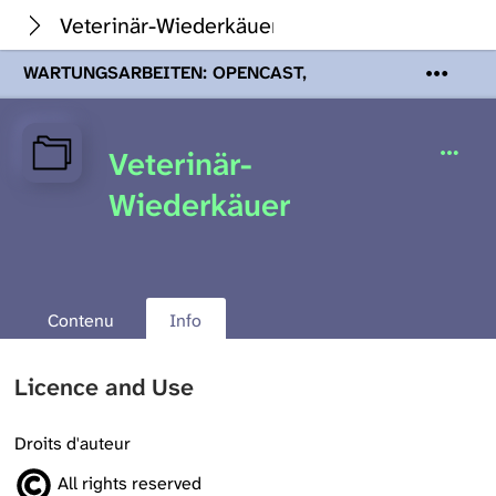
Veterinär-Wiederkäuer
WARTUNGSARBEITEN: OPENCAST,
PODCASTS & TOBIRA
Mi 19. August
2026 08:00 - 16:00 Uhr | Aufgrund von
Wartungsarbeiten an den Opencast-
Veterinär-
Servern werden Ihnen Podcasts,
Opencast-Videos und Tobira nicht zur
Wiederkäuer
Verfügung stehen. Kontakt:
www.podcast.unibe.ch
Contenu
Info
Licence and Use
Droits d'auteur
All rights reserved