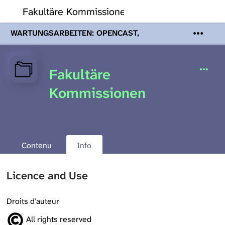
Fakultäre Kommissionen
WARTUNGSARBEITEN: OPENCAST,
PODCASTS & TOBIRA
Mi 19. August
2026 08:00 - 16:00 Uhr | Aufgrund von
Wartungsarbeiten an den Opencast-
Fakultäre
Servern werden Ihnen Podcasts,
Opencast-Videos und Tobira nicht zur
Kommissionen
Verfügung stehen. Kontakt:
www.podcast.unibe.ch
Contenu
Info
Licence and Use
Droits d'auteur
All rights reserved