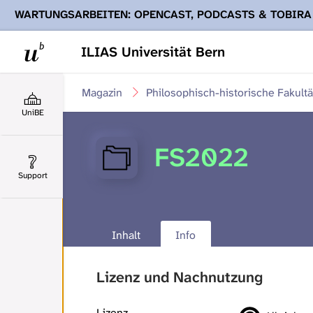
WARTUNGSARBEITEN: OPENCAST, PODCASTS & TOBIRA
Ihnen Podcasts, Opencast-Videos und Tobira nicht zur Verf
ILIAS Universität Bern
Magazin
Philosophisch-historische Fakultä
UniBE
FS2022
Support
Inhalt
Info
Lizenz und Nachnutzung
Lizenz