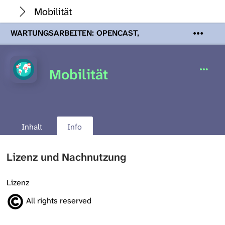
Mobilität
WARTUNGSARBEITEN: OPENCAST,
PODCASTS & TOBIRA
Mi 19. August
2026 08:00 - 16:00 Uhr | Aufgrund von
Wartungsarbeiten an den Opencast-
Mobilität
Servern werden Ihnen Podcasts,
Opencast-Videos und Tobira nicht zur
Verfügung stehen. Kontakt:
www.podcast.unibe.ch
Inhalt
Info
Lizenz und Nachnutzung
Lizenz
All rights reserved