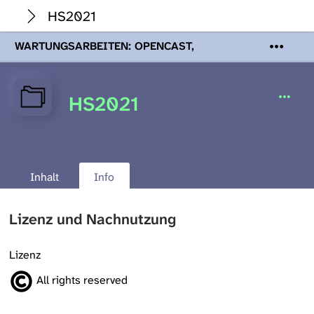
HS2021
WARTUNGSARBEITEN: OPENCAST,
PODCASTS & TOBIRA
Mi 19. August
2026 08:00 - 16:00 Uhr | Aufgrund von
Wartungsarbeiten an den Opencast-
HS2021
Servern werden Ihnen Podcasts,
Opencast-Videos und Tobira nicht zur
Verfügung stehen. Kontakt:
www.podcast.unibe.ch
Inhalt
Info
Lizenz und Nachnutzung
Lizenz
All rights reserved