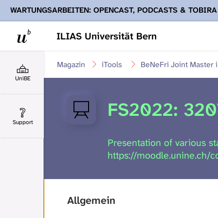
WARTUNGSARBEITEN: OPENCAST, PODCASTS & TOBIRA
Ihnen Podcasts, Opencast-Videos und Tobira nicht zur Verf
ILIAS Universität Bern
Magazin
iTools
BeNeFri Joint Master 
UniBE
FS2022: 3207
Support
Presentation of various st
https://moodle.unine.ch/
Allgemein