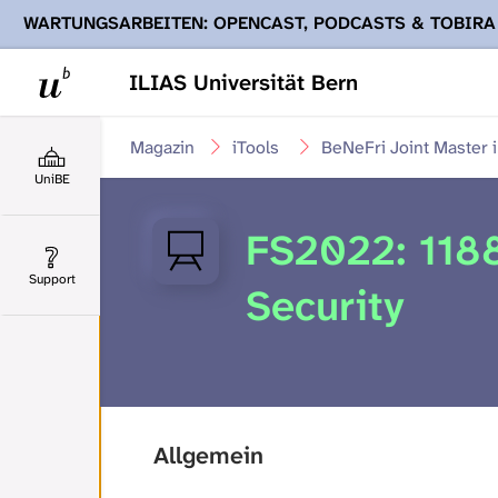
WARTUNGSARBEITEN: OPENCAST, PODCASTS & TOBIRA
Ihnen Podcasts, Opencast-Videos und Tobira nicht zur Verf
ILIAS Universität Bern
Magazin
iTools
BeNeFri Joint Master 
UniBE
FS2022: 118
Support
Security
Allgemein