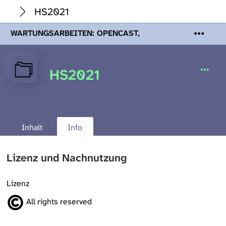
HS2021
WARTUNGSARBEITEN: OPENCAST,
PODCASTS & TOBIRA
Mi 19. August
2026 08:00 - 16:00 Uhr | Aufgrund von
Wartungsarbeiten an den Opencast-
HS2021
Servern werden Ihnen Podcasts,
Opencast-Videos und Tobira nicht zur
Verfügung stehen. Kontakt:
www.podcast.unibe.ch
Inhalt
Info
Lizenz und Nachnutzung
Lizenz
All rights reserved