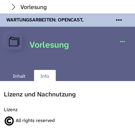
Vorlesung
WARTUNGSARBEITEN: OPENCAST,
PODCASTS & TOBIRA
Mi 19. August
2026 08:00 - 16:00 Uhr | Aufgrund von
Wartungsarbeiten an den Opencast-
Vorlesung
Servern werden Ihnen Podcasts,
Opencast-Videos und Tobira nicht zur
Verfügung stehen. Kontakt:
www.podcast.unibe.ch
Inhalt
Info
Lizenz und Nachnutzung
Lizenz
All rights reserved