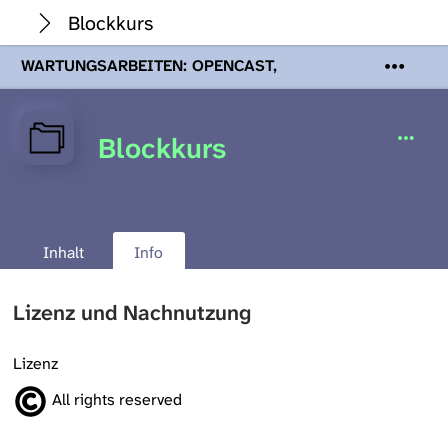
Blockkurs
WARTUNGSARBEITEN: OPENCAST,
PODCASTS & TOBIRA
Mi 19. August
2026 08:00 - 16:00 Uhr | Aufgrund von
Wartungsarbeiten an den Opencast-
Blockkurs
Servern werden Ihnen Podcasts,
Opencast-Videos und Tobira nicht zur
Verfügung stehen. Kontakt:
www.podcast.unibe.ch
Inhalt
Info
Lizenz und Nachnutzung
Lizenz
All rights reserved