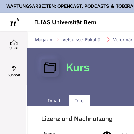
WARTUNGSARBEITEN: OPENCAST, PODCASTS & TOBIRA
Ihnen Podcasts, Opencast-Videos und Tobira nicht zur Verf
ILIAS Universität Bern
Magazin
Vetsuisse-Fakultät
Veterinär
UniBE
Kurs
Support
Inhalt
Info
Lizenz und Nachnutzung
Lizenz