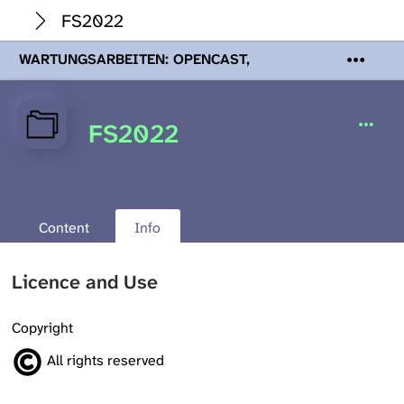
FS2022
WARTUNGSARBEITEN: OPENCAST,
PODCASTS & TOBIRA
Mi 19. August
2026 08:00 - 16:00 Uhr | Aufgrund von
Wartungsarbeiten an den Opencast-
FS2022
Servern werden Ihnen Podcasts,
Opencast-Videos und Tobira nicht zur
Verfügung stehen. Kontakt:
www.podcast.unibe.ch
Content
Info
Licence and Use
Copyright
All rights reserved