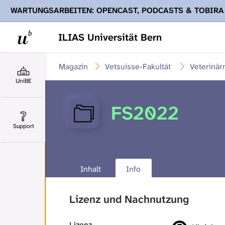
WARTUNGSARBEITEN: OPENCAST, PODCASTS & TOBIRA
Ihnen Podcasts, Opencast-Videos und Tobira nicht zur Verf
ILIAS Universität Bern
Magazin
Vetsuisse-Fakultät
Veterinär
UniBE
FS2022
Support
Inhalt
Info
Lizenz und Nachnutzung
Lizenz