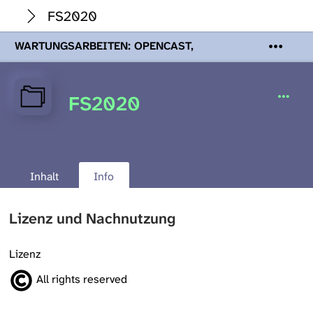
FS2020
WARTUNGSARBEITEN: OPENCAST,
PODCASTS & TOBIRA
Mi 19. August
2026 08:00 - 16:00 Uhr | Aufgrund von
Wartungsarbeiten an den Opencast-
FS2020
Servern werden Ihnen Podcasts,
Opencast-Videos und Tobira nicht zur
Verfügung stehen. Kontakt:
www.podcast.unibe.ch
Inhalt
Info
Lizenz und Nachnutzung
Lizenz
All rights reserved