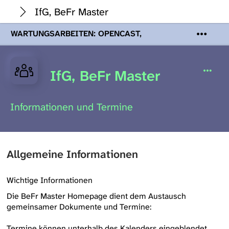
IfG, BeFr Master
WARTUNGSARBEITEN: OPENCAST,
PODCASTS & TOBIRA
Mi 19. August
2026 08:00 - 16:00 Uhr | Aufgrund von
Wartungsarbeiten an den Opencast-
IfG, BeFr Master
Servern werden Ihnen Podcasts,
Opencast-Videos und Tobira nicht zur
Verfügung stehen. Kontakt:
Informationen und Termine
www.podcast.unibe.ch
Allgemeine Informationen
Wichtige Informationen
Die BeFr Master Homepage dient dem Austausch
gemeinsamer Dokumente und Termine:
Termine können unterhalb des Kalenders eingeblendet