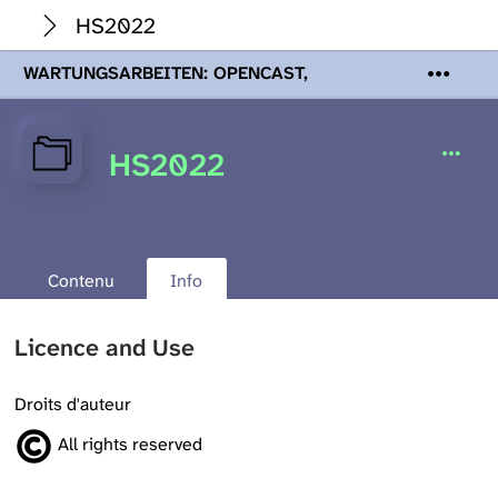
HS2022
WARTUNGSARBEITEN: OPENCAST,
PODCASTS & TOBIRA
Mi 19. August
2026 08:00 - 16:00 Uhr | Aufgrund von
Wartungsarbeiten an den Opencast-
HS2022
Servern werden Ihnen Podcasts,
Opencast-Videos und Tobira nicht zur
Verfügung stehen. Kontakt:
www.podcast.unibe.ch
Contenu
Info
Licence and Use
Droits d'auteur
All rights reserved