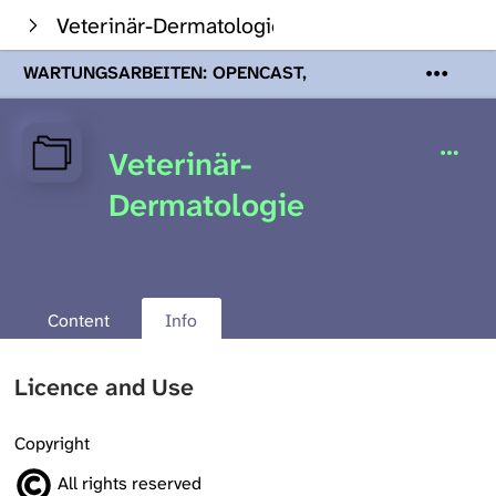
Veterinär-Dermatologie
WARTUNGSARBEITEN: OPENCAST,
PODCASTS & TOBIRA
Mi 19. August
2026 08:00 - 16:00 Uhr | Aufgrund von
Wartungsarbeiten an den Opencast-
Veterinär-
Servern werden Ihnen Podcasts,
Opencast-Videos und Tobira nicht zur
Dermatologie
Verfügung stehen. Kontakt:
www.podcast.unibe.ch
Content
Info
Licence and Use
Copyright
All rights reserved