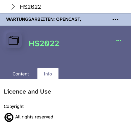
HS2022
WARTUNGSARBEITEN: OPENCAST,
PODCASTS & TOBIRA
Mi 19. August
2026 08:00 - 16:00 Uhr | Aufgrund von
Wartungsarbeiten an den Opencast-
HS2022
Servern werden Ihnen Podcasts,
Opencast-Videos und Tobira nicht zur
Verfügung stehen. Kontakt:
www.podcast.unibe.ch
Content
Info
Licence and Use
Copyright
All rights reserved