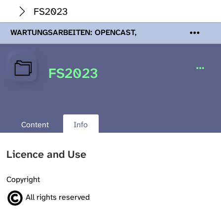
FS2023
WARTUNGSARBEITEN: OPENCAST,
PODCASTS & TOBIRA
Mi 19. August
2026 08:00 - 16:00 Uhr | Aufgrund von
Wartungsarbeiten an den Opencast-
FS2023
Servern werden Ihnen Podcasts,
Opencast-Videos und Tobira nicht zur
Verfügung stehen. Kontakt:
www.podcast.unibe.ch
Content
Info
Licence and Use
Copyright
All rights reserved