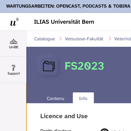
WARTUNGSARBEITEN: OPENCAST, PODCASTS & TOBIRA
Ihnen Podcasts, Opencast-Videos und Tobira nicht zur Verf
ILIAS Universität Bern
Catalogue
Vetsuisse-Fakultät
Veterin
UniBE
FS2023
Support
Contenu
Info
Licence and Use
Droits d'auteur