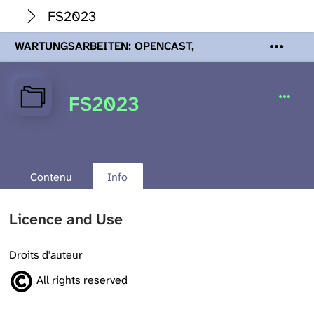
FS2023
WARTUNGSARBEITEN: OPENCAST,
PODCASTS & TOBIRA
Mi 19. August
2026 08:00 - 16:00 Uhr | Aufgrund von
Wartungsarbeiten an den Opencast-
FS2023
Servern werden Ihnen Podcasts,
Opencast-Videos und Tobira nicht zur
Verfügung stehen. Kontakt:
www.podcast.unibe.ch
Contenu
Info
Licence and Use
Droits d'auteur
All rights reserved