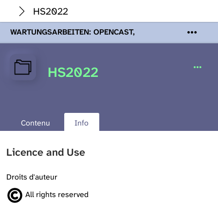
HS2022
WARTUNGSARBEITEN: OPENCAST,
PODCASTS & TOBIRA
Mi 19. August
2026 08:00 - 16:00 Uhr | Aufgrund von
Wartungsarbeiten an den Opencast-
HS2022
Servern werden Ihnen Podcasts,
Opencast-Videos und Tobira nicht zur
Verfügung stehen. Kontakt:
www.podcast.unibe.ch
Contenu
Info
Licence and Use
Droits d'auteur
All rights reserved