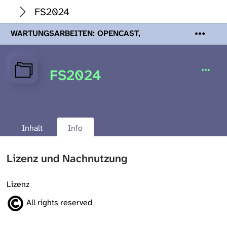
FS2024
WARTUNGSARBEITEN: OPENCAST,
PODCASTS & TOBIRA
Mi 19. August
2026 08:00 - 16:00 Uhr | Aufgrund von
Wartungsarbeiten an den Opencast-
FS2024
Servern werden Ihnen Podcasts,
Opencast-Videos und Tobira nicht zur
Verfügung stehen. Kontakt:
www.podcast.unibe.ch
Inhalt
Info
Lizenz und Nachnutzung
Lizenz
All rights reserved