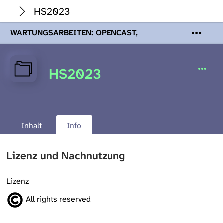
HS2023
WARTUNGSARBEITEN: OPENCAST,
PODCASTS & TOBIRA
Mi 19. August
2026 08:00 - 16:00 Uhr | Aufgrund von
Wartungsarbeiten an den Opencast-
HS2023
Servern werden Ihnen Podcasts,
Opencast-Videos und Tobira nicht zur
Verfügung stehen. Kontakt:
www.podcast.unibe.ch
Inhalt
Info
Lizenz und Nachnutzung
Lizenz
All rights reserved