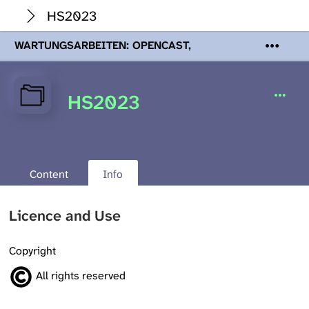
HS2023
WARTUNGSARBEITEN: OPENCAST,
PODCASTS & TOBIRA
Mi 19. August
2026 08:00 - 16:00 Uhr | Aufgrund von
Wartungsarbeiten an den Opencast-
HS2023
Servern werden Ihnen Podcasts,
Opencast-Videos und Tobira nicht zur
Verfügung stehen. Kontakt:
www.podcast.unibe.ch
Content
Info
Licence and Use
Copyright
All rights reserved