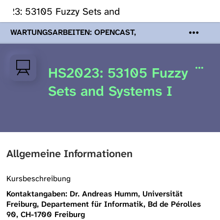
023: 53105 Fuzzy Sets and Systems I
WARTUNGSARBEITEN: OPENCAST,
PODCASTS & TOBIRA
Mi 19. August
2026 08:00 - 16:00 Uhr | Aufgrund von
Wartungsarbeiten an den Opencast-
HS2023: 53105 Fuzzy
Servern werden Ihnen Podcasts,
Opencast-Videos und Tobira nicht zur
Sets and Systems I
Verfügung stehen. Kontakt:
www.podcast.unibe.ch
Allgemeine Informationen
Kursbeschreibung
Kontaktangaben: Dr. Andreas Humm, Universität
Freiburg, Departement für Informatik, Bd de Pérolles
90, CH-1700 Freiburg