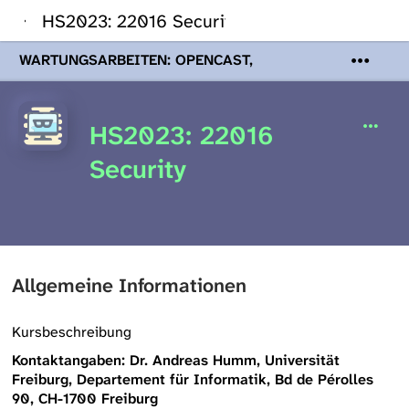
HS2023: 22016 Security
WARTUNGSARBEITEN: OPENCAST,
PODCASTS & TOBIRA
Mi 19. August
2026 08:00 - 16:00 Uhr | Aufgrund von
Wartungsarbeiten an den Opencast-
HS2023: 22016
Servern werden Ihnen Podcasts,
Opencast-Videos und Tobira nicht zur
Security
Verfügung stehen. Kontakt:
www.podcast.unibe.ch
Allgemeine Informationen
Kursbeschreibung
Kontaktangaben: Dr. Andreas Humm, Universität
Freiburg, Departement für Informatik, Bd de Pérolles
90, CH-1700 Freiburg