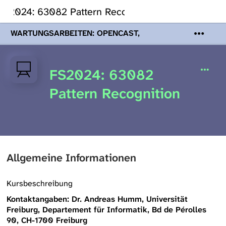
FS2024: 63082 Pattern Recognition
WARTUNGSARBEITEN: OPENCAST,
PODCASTS & TOBIRA
Mi 19. August
2026 08:00 - 16:00 Uhr | Aufgrund von
Wartungsarbeiten an den Opencast-
FS2024: 63082
Servern werden Ihnen Podcasts,
Opencast-Videos und Tobira nicht zur
Pattern Recognition
Verfügung stehen. Kontakt:
www.podcast.unibe.ch
Allgemeine Informationen
Kursbeschreibung
Kontaktangaben: Dr. Andreas Humm, Universität
Freiburg, Departement für Informatik, Bd de Pérolles
90, CH-1700 Freiburg