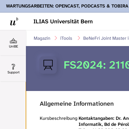
WARTUNGSARBEITEN: OPENCAST, PODCASTS & TOBIRA
Ihnen Podcasts, Opencast-Videos und Tobira nicht zur Verf
ILIAS Universität Bern
Magazin
iTools
BeNeFri Joint Master 
UniBE
FS2024: 2110
Support
Allgemeine Informationen
Kursbeschreibung
Kontaktangaben: Dr. An
Informatik, Bd de Péro