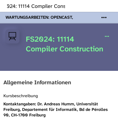
S2024: 11114 Compiler Construction
WARTUNGSARBEITEN: OPENCAST,
PODCASTS & TOBIRA
Mi 19. August
2026 08:00 - 16:00 Uhr | Aufgrund von
Wartungsarbeiten an den Opencast-
FS2024: 11114
Servern werden Ihnen Podcasts,
Opencast-Videos und Tobira nicht zur
Compiler Construction
Verfügung stehen. Kontakt:
www.podcast.unibe.ch
Allgemeine Informationen
Kursbeschreibung
Kontaktangaben: Dr. Andreas Humm, Universität
Freiburg, Departement für Informatik, Bd de Pérolles
90, CH-1700 Freiburg