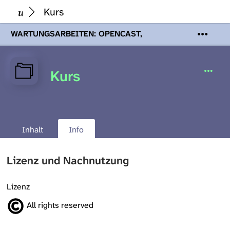
Kurs
WARTUNGSARBEITEN: OPENCAST,
PODCASTS & TOBIRA
Mi 19. August
2026 08:00 - 16:00 Uhr | Aufgrund von
Wartungsarbeiten an den Opencast-
Kurs
Servern werden Ihnen Podcasts,
Opencast-Videos und Tobira nicht zur
Verfügung stehen. Kontakt:
www.podcast.unibe.ch
Inhalt
Info
Lizenz und Nachnutzung
Lizenz
All rights reserved