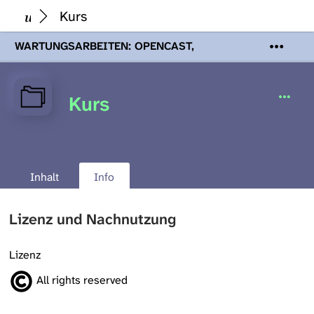
Kurs
WARTUNGSARBEITEN: OPENCAST,
PODCASTS & TOBIRA
Mi 19. August
2026 08:00 - 16:00 Uhr | Aufgrund von
Wartungsarbeiten an den Opencast-
Kurs
Servern werden Ihnen Podcasts,
Opencast-Videos und Tobira nicht zur
Verfügung stehen. Kontakt:
www.podcast.unibe.ch
Inhalt
Info
Lizenz und Nachnutzung
Lizenz
All rights reserved