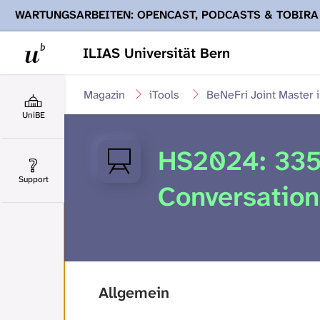
WARTUNGSARBEITEN: OPENCAST, PODCASTS & TOBIRA
Ihnen Podcasts, Opencast-Videos und Tobira nicht zur Verf
ILIAS Universität Bern
Magazin
iTools
BeNeFri Joint Master 
UniBE
HS2024: 335
Support
Conversation
Allgemein