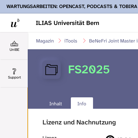
WARTUNGSARBEITEN: OPENCAST, PODCASTS & TOBIRA
Ihnen Podcasts, Opencast-Videos und Tobira nicht zur Verf
ILIAS Universität Bern
Magazin
iTools
BeNeFri Joint Master 
UniBE
FS2025
Support
Inhalt
Info
Lizenz und Nachnutzung
Lizenz